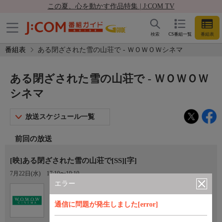
この夏、心を動かす作品特集 | J:COM TV
検索
CS番組一覧
番組表
番組表
ある閉ざされた雪の山荘で - ＷＯＷＯＷシネマ
ある閉ざされた雪の山荘で - ＷＯＷＯＷ
シネマ
放送スケジュール一覧
前回の放送
[映]ある閉ざされた雪の山荘で[SS][字]
7月22日(水)
17:10〜19:10
エラー
Ch.193
オプション
ＷＯＷＯＷシネマ
通信に問題が発生しました[error]