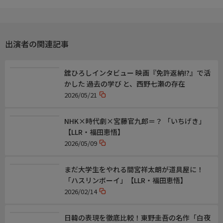
出演／関連情報
(2024年 日本)
【監督】飯塚健
出演者の関連記事
【脚本】加藤良太、飯塚健
【出演】重岡大毅、間宮祥太朗、中条あやみ、岡山天音、西野七
瀬、堀田真由、戸塚純貴、森川葵
舘ひろしインタビュー 映画『免許返納!?』で活
【主題歌】WEST.(「FICTION」)
かした 過去の学び と、西野七瀬の存在
2026/05/21
【次回放送】8/2(日) 20:00 プライム
NHK×時代劇×宮藤官九郎＝？ 「いちげき」
【LLR・福田恵悟】
2026/05/09
まだ大学生をやれる間宮祥太朗が道具屋に！
「ハスリンボーイ」【LLR・福田恵悟】
2026/02/14
日韓の表現を徹底比較！東野圭吾の名作「白夜