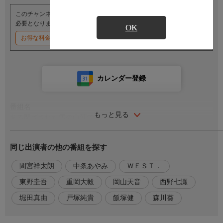
このチャンネルのご視聴には、オプションチャンネル(有料)のご契約が
必要となります。
OK
お得な料金割引キャンペーン実施中
カレンダー登録
番組名
もっと見る
ある閉ざされた雪の山荘で
番組内容
同じ出演者の他の番組を探す
ある人気劇団の新作舞台の主演を決める最終選考のため、静かな
山荘に集められた７人の役者たち。トップ俳優の本多をはじめ、
間宮祥太朗
中条あやみ
ＷＥＳＴ．
劇団の主力俳優たちがそろう中、久我は唯一劇団外から参加す
東野圭吾
重岡大毅
岡山天音
西野七瀬
る“部外者”だった。彼らに課せられたのは、これから４日間、
「大雪に閉ざされた山荘で連続殺人が起きる」という設定で即興
堀田真由
戸塚純貴
飯塚健
森川葵
演技を続けること。だが、選考合宿の中で実際に参加者たちが
次々と姿を消していく。これは芝居なのか、事件なのか?