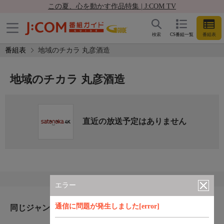
この夏、心を動かす作品特集 | J:COM TV
検索
CS番組一覧
番組表
番組表
地域のチカラ 丸彦酒造
地域のチカラ 丸彦酒造
直近の放送予定はありません
エラー
通信に問題が発生しました[error]
同じジャンルのおすすめ番組