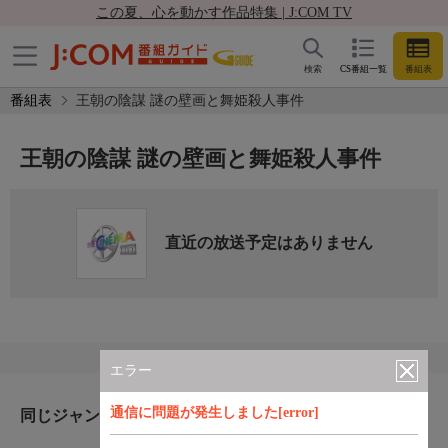
この夏、心を動かす作品特集 | J:COM TV
検索
CS番組一覧
番組表
番組表
王朝の陰謀 謎の壁画と舞姫殺人事件
王朝の陰謀 謎の壁画と舞姫殺人事件
直近の放送予定はありません
エラー
通信に問題が発生しました[error]
同じジャンルのおすすめ番組