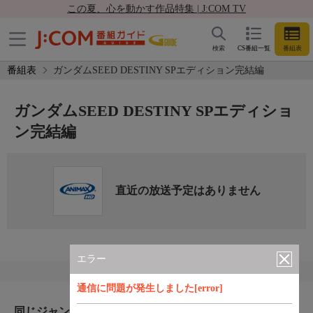
この夏、心を動かす作品特集 | J:COM TV
検索
CS番組一覧
番組表
番組表
ガンダムSEED DESTINY SPエディション完結編
ガンダムSEED DESTINY SPエディショ
ン完結編
直近の放送予定はありません
エラー
通信に問題が発生しました[error]
同じジャンルのおすすめ番組