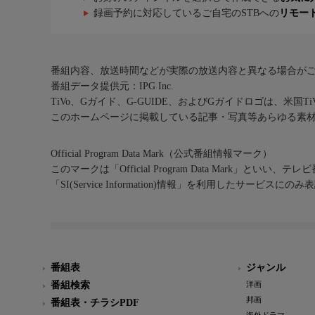
録画予約に対応しているご自宅のSTBへの
リモー
番組内容、放送時間などが実際の放送内容と異なる場合が
番組データ提供元：IPG Inc.
TiVo、Gガイド、G-GUIDE、およびGガイドロゴは、米国T
このホームページに掲載している記事・写真等あらゆる素
Official Program Data Mark（公式番組情報マーク）
このマークは「Official Program Data Mark」といい
「SI(Service Information)情報」を利用したサービ
番組表
ジャンル
番組検索
洋画
邦画
番組表・チラシPDF