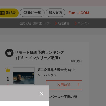
CS番組一覧
加入案内
番組表
地域変更
ログイン
設定地域：
東京 東エリア
リモート録画予約ランキング
(ドキュメンタリー／教養)
08/06更新
第二次世界大戦全史 by ト
ム・ハンクス
1
次回放送
(1)
ザ・ユニバース〜宇宙の歴
史〜S6
2