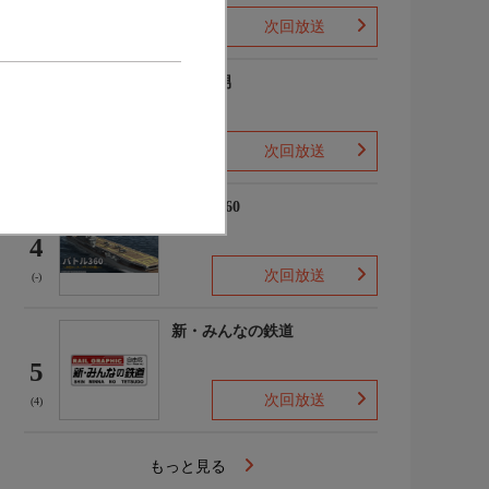
次回放送
(2)
ザ・森男
3
次回放送
(-)
バトル360
4
次回放送
(-)
新・みんなの鉄道
5
次回放送
(4)
もっと見る