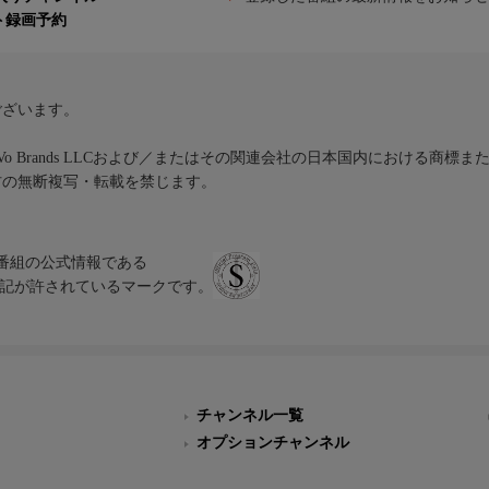
ト録画予約
ございます。
iVo Brands LLCおよび／またはその関連会社の日本国内における商標
材の無断複写・転載を禁じます。
、テレビ番組の公式情報である
スにのみ表記が許されているマークです。
チャンネル一覧
オプションチャンネル