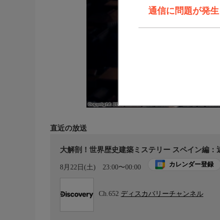
通信に問題が発生しま
直近の放送
大解剖！世界歴史建築ミステリー スペイン編：近
カレンダー登録
8月22日(土)
23:00〜00:00
Ch.652
ディスカバリーチャンネル