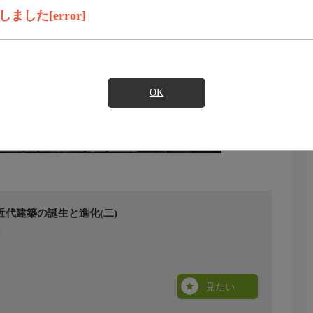
した[error]
OK
代建築の誕生と進化(二)
見たい