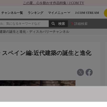
この夏、心を動かす作品特集 | J:COM TV
チャンネル一覧
ランキング
マイメニュー
J:COM STREAM
詳細検索
建築の誕生と進化 - ディスカバリーチャンネル
 スペイン編:近代建築の誕生と進化