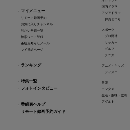
海外ドラマ
国内ドラマ
マイメニュー
アジアドラマ
リモート録画予約
韓流まつり
お気に入りチャンネル
スポーツ
見たい番組一覧
プロ野球
検索ワード登録
サッカー
番組お知らせメール
ゴルフ
マイ番組ページ
テニス
ランキング
アニメ・キッズ
ディズニー
特集一覧
音楽
フォトインタビュー
エンタメ
生活・趣味・教養
アダルト
番組表ヘルプ
リモート録画予約ガイド