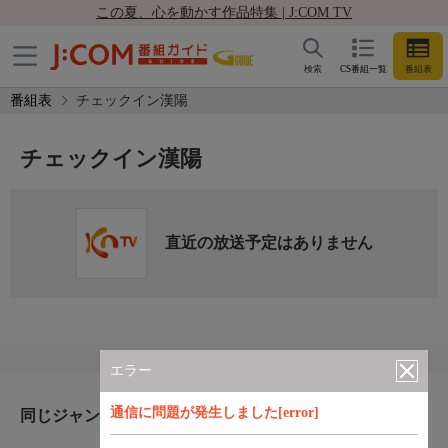
この夏、心を動かす作品特集 | J:COM TV
検索
CS番組一覧
番組表
番組表
チェックイン漢陽
チェックイン漢陽
直近の放送予定はありません
エラー
通信に問題が発生しました[error]
同じジャンルのおすすめ番組