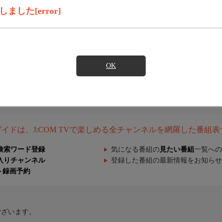
した[error]
OK
組ガイドは、J:COM TVで楽しめる全チャンネルを網羅した番組
検索ワード登録
気になる番組の
見たい番組
一覧への
入りチャンネル
登録した番組の最新情報をお知らせ
ト録画予約
ございます。