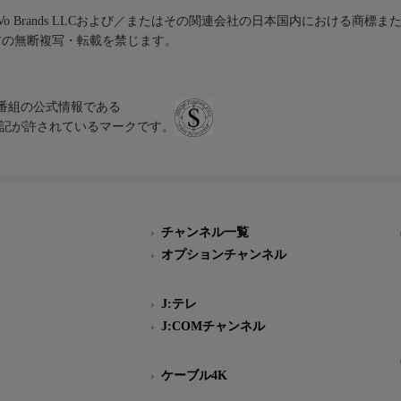
iVo Brands LLCおよび／またはその関連会社の日本国内における商標
材の無断複写・転載を禁じます。
、テレビ番組の公式情報である
スにのみ表記が許されているマークです。
チャンネル一覧
オプションチャンネル
J:テレ
J:COMチャンネル
ケーブル4K