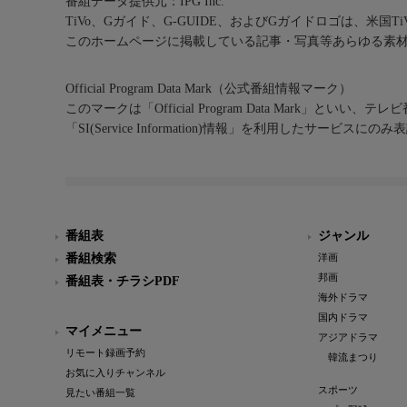
番組データ提供元：IPG Inc.
TiVo、Gガイド、G-GUIDE、およびGガイドロゴは、米国T
このホームページに掲載している記事・写真等あらゆる素
Official Program Data Mark（公式番組情報マーク）
このマークは「Official Program Data Mark」といい
「SI(Service Information)情報」を利用したサービ
番組表
ジャンル
番組検索
洋画
邦画
番組表・チラシPDF
海外ドラマ
国内ドラマ
マイメニュー
アジアドラマ
リモート録画予約
韓流まつり
お気に入りチャンネル
スポーツ
見たい番組一覧