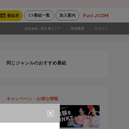
CS番組一覧
加入案内
番組表
地域変更
ログイン
設定地域：
東京 東エリア
同じジャンルのおすすめ番組
キャンペーン・お得な情報