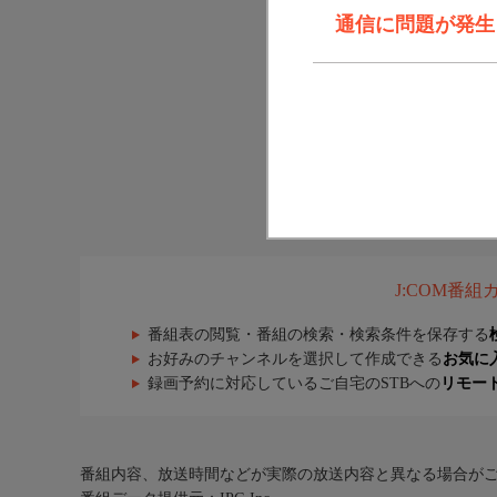
通信に問題が発生しま
J:COM番
番組表の閲覧・番組の検索・検索条件を保存する
お好みのチャンネルを選択して作成できる
お気に
録画予約に対応しているご自宅のSTBへの
リモー
番組内容、放送時間などが実際の放送内容と異なる場合が