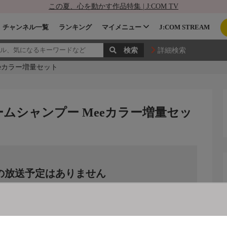
この夏、心を動かす作品特集 | J:COM TV
チャンネル一覧
ランキング
マイメニュー
J:COM STREAM
詳細検索
eカラー増量セット
ムシャンプー Meeカラー増量セッ
の放送予定はありません