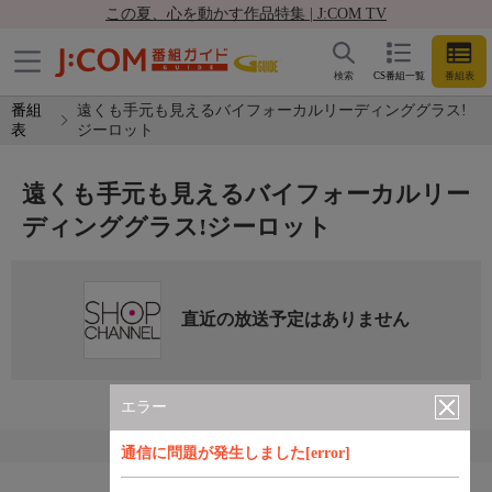
この夏、心を動かす作品特集 | J:COM TV
検索
CS番組一覧
番組表
番組
遠くも手元も見えるバイフォーカルリーディンググラス!
表
ジーロット
遠くも手元も見えるバイフォーカルリー
ディンググラス!ジーロット
直近の放送予定はありません
エラー
通信に問題が発生しました[error]