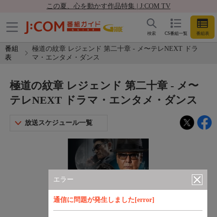
この夏、心を動かす作品特集 | J:COM TV
検索
CS番組一覧
番組表
番組
極道の紋章 レジェンド 第二十章 - メ〜テレNEXT ドラ
表
マ・エンタメ・ダンス
極道の紋章 レジェンド 第二十章 - メ〜
テレNEXT ドラマ・エンタメ・ダンス
放送スケジュール一覧
エラー
通信に問題が発生しました[error]