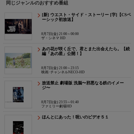
同じジャンルのおすすめ番組
[新] ウエスト・サイド・ストーリー [字]【CSベ
ーシック初放送】
8月7日(金) 21:00～00:00
ザ・シネマ HD
あの花が咲く丘で、君とまた出会えたら。【続
編「あの星」公開！】
8月7日(金) 21:00～23:15
映画･チャンネルNECO-HD
放送禁止 劇場版 洗脳〜邪悪なる鉄のイメー
ジ〜
8月7日(金) 23:55～01:40
ファミリー劇場HD
ほんとにあった！呪いのビデオ５１