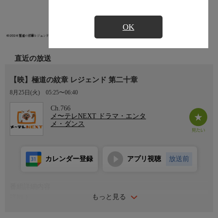
OK
直近の放送
【映】極道の紋章 レジェンド 第二十章
8月25日(火)
05:25〜06:40
Ch.766
メ〜テレNEXT ドラマ・エンタ
メ・ダンス
カレンダー登録
アプリ視聴
放送前
番組詳細内容
もっと見る
詳細１
単身で福岡に向かった義真会会長・芝村が現地で何者かに狙撃さ