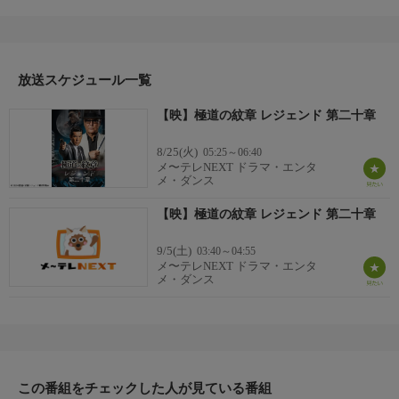
れた。一命は取り留めたものの、その報せに先んじて福岡に向か
う前崎と島谷。しかし、警察の取り締まりにより事務所使用禁止
と芝村を使用者責任で捕まえると宣言する警察に、２人は福岡で
足止めされてしまうことになる。会長が襲われたにも関わらず、
報復が出来ず苛立ちが募る…。
放送スケジュール一覧
【映】極道の紋章 レジェンド 第二十章
8/25(火)
05:25～06:40
メ〜テレNEXT ドラマ・エンタ
メ・ダンス
【映】極道の紋章 レジェンド 第二十章
9/5(土)
03:40～04:55
メ〜テレNEXT ドラマ・エンタ
メ・ダンス
この番組をチェックした人が見ている番組