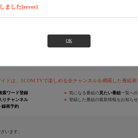
した[error]
OK
組ガイドは、J:COM TVで楽しめる全チャンネルを網羅した番組
検索ワード登録
気になる番組の
見たい番組
一覧への
入りチャンネル
登録した番組の最新情報をお知らせ
ト録画予約
ございます。