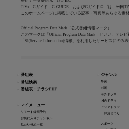
番組データ提供元：IPG Inc.
TiVo、Gガイド、G-GUIDE、およびGガイドロゴは、米国T
このホームページに掲載している記事・写真等あらゆる素
Official Program Data Mark（公式番組情報マーク）
このマークは「Official Program Data Mark」といい
「SI(Service Information)情報」を利用したサービ
番組表
ジャンル
番組検索
洋画
邦画
番組表・チラシPDF
海外ドラマ
国内ドラマ
マイメニュー
アジアドラマ
リモート録画予約
韓流まつり
お気に入りチャンネル
スポーツ
見たい番組一覧