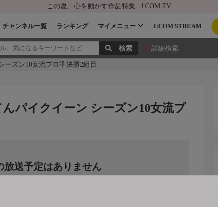
この夏、心を動かす作品特集 | J:COM TV
チャンネル一覧
ランキング
マイメニュー
J:COM STREAM
詳細検索
 シーズン10女流プロ準決勝2組目
 てんパイクイーン シーズン10女流プ
の放送予定はありません