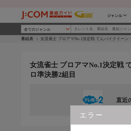
ジャンル
番組表
女流雀士 プロアマNo.1決定戦 てんパイクイーン
女流雀士 プロアマNo.1決定戦
ロ準決勝2組目
直近
エラー