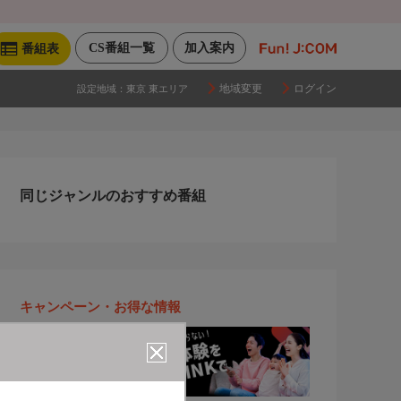
CS番組一覧
加入案内
番組表
地域変更
ログイン
設定地域：
東京 東エリア
同じジャンルのおすすめ番組
キャンペーン・お得な情報