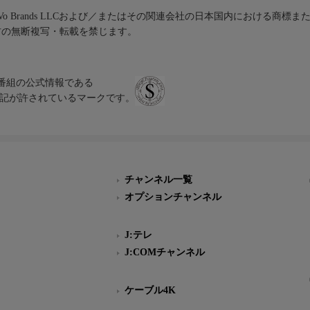
iVo Brands LLCおよび／またはその関連会社の日本国内における商標
材の無断複写・転載を禁じます。
、テレビ番組の公式情報である
スにのみ表記が許されているマークです。
チャンネル一覧
オプションチャンネル
J:テレ
J:COMチャンネル
ケーブル4K