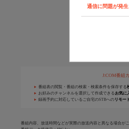
通信に問題が発生しま
J:COM番
番組表の閲覧・番組の検索・検索条件を保存する
お好みのチャンネルを選択して作成できる
お気に
録画予約に対応しているご自宅のSTBへの
リモー
番組内容、放送時間などが実際の放送内容と異なる場合が