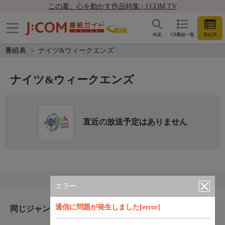
この夏、心を動かす作品特集 | J:COM TV
検索
CS番組一覧
番組表
番組表
ナイツ&ウィークエンズ
ナイツ&ウィークエンズ
直近の放送予定はありません
エラー
通信に問題が発生しました[error]
同じジャンルのおすすめ番組