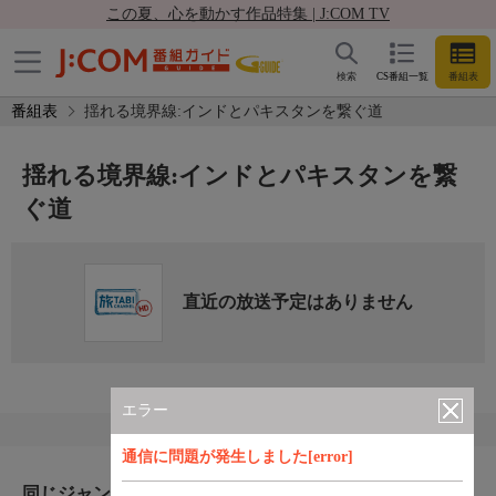
この夏、心を動かす作品特集 | J:COM TV
検索
CS番組一覧
番組表
番組表
揺れる境界線:インドとパキスタンを繋ぐ道
揺れる境界線:インドとパキスタンを繋
ぐ道
直近の放送予定はありません
エラー
通信に問題が発生しました[error]
同じジャンルのおすすめ番組