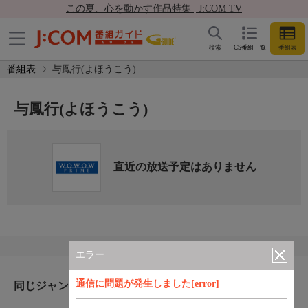
この夏、心を動かす作品特集 | J:COM TV
検索
CS番組一覧
番組表
番組表
与鳳行(よほうこう)
与鳳行(よほうこう)
直近の放送予定はありません
エラー
通信に問題が発生しました[error]
同じジャンルのおすすめ番組