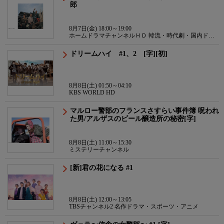
郎
8月7日(金) 18:00～19:00
ホームドラマチャンネルＨＤ 韓流・時代劇・国内ドラ
マ
ドリームハイ #1、2 [字][初]
8月8日(土) 01:50～04:10
KBS WORLD HD
マルロー警部のフランスさすらい事件簿 呪われ
た男/アルザスのビール醸造所の秘密[字]
8月8日(土) 11:00～15:30
ミステリーチャンネル
[新]君の花になる #1
8月8日(土) 12:00～13:05
TBSチャンネル2 名作ドラマ・スポーツ・アニメ