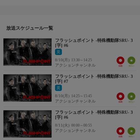
の中では銃の密売組織による商談が行われていた。SRUの呼びか
けに応じず、メンバーの一部が部屋に立てこもるが、なんとその
中の１人はエドの弟ロイだった。彼の意図が分からないままSRU
はロイを見知らぬ相手として扱い、ロイはメンバーの１人を人質
に家から脱出。
放送スケジュール一覧
出演：ヒュー・ディロン（エド役）、エンリコ・コラントーニ
フラッシュポイント -特殊機動隊SRU- 3
（パーカー役）他
[字] #6
見
8/10(月)
13:30～14:25
アクションチャンネル
フラッシュポイント -特殊機動隊SRU- 3
[字] #7
見
8/10(月)
14:25～15:45
アクションチャンネル
フラッシュポイント -特殊機動隊SRU- 3
[字] #6
8/11(火)
00:00～00:55
アクションチャンネル