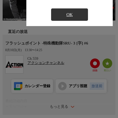
OK
直近の放送
フラッシュポイント -特殊機動隊SRU- 3 [字] #6
8月10日(月)
13:30〜14:25
Ch.559
アクションチャンネル
カレンダー登録
アプリ視聴
放送前
番組詳細内容
もっと見る
▼番組詳細▼
高級住宅街で銃声がしたとの通報を受け、SRUが現場に急行。家