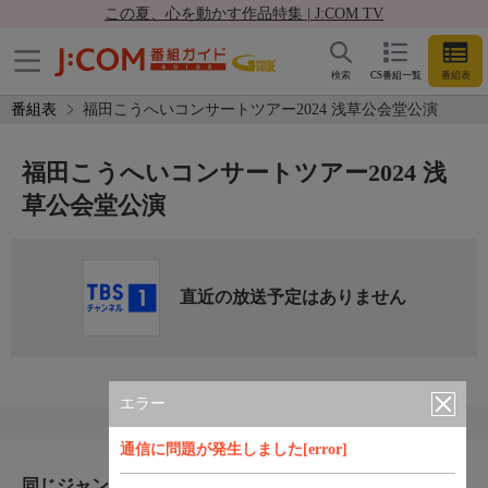
この夏、心を動かす作品特集 | J:COM TV
検索
CS番組一覧
番組表
番組表
福田こうへいコンサートツアー2024 浅草公会堂公演
福田こうへいコンサートツアー2024 浅
草公会堂公演
直近の放送予定はありません
エラー
通信に問題が発生しました[error]
同じジャンルのおすすめ番組