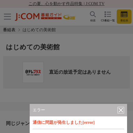
この夏、心を動かす作品特集 | J:COM TV
検索
CS番組一覧
番組表
番組表
はじめての美術館
はじめての美術館
直近の放送予定はありません
エラー
通信に問題が発生しました[error]
同じジャンルのおすすめ番組