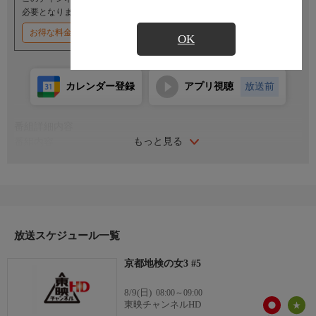
必要となります。
お得な料金割引キャンペーン実施中
OK
カレンダー登録
アプリ視聴
放送前
番組詳細内容
もっと見る
番組内容
出演:名取裕子／船越英一郎／蟹江敬三／渡辺いっけい／益岡徹
主人公・鶴丸あやは主婦にして京都地検の検事。彼女の検事とし
て武器は、法律知識などではない。TVのワイドショーや井戸端
会議の会話にあったりする。そんな彼女が、京都の街を主婦感覚
で闊歩し、女検事として躍動する。#8は120分枠。全8話。
放送スケジュール一覧
京都地検の女3 #5
8/9(日)
08:00～09:00
東映チャンネルHD