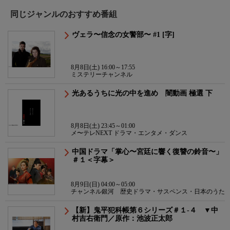
同じジャンルのおすすめ番組
ヴェラ〜信念の女警部〜 #1 [字]
8月8日(土) 16:00～17:55
ミステリーチャンネル
光あるうちに光の中を進め 闇動画 極選 下
8月8日(土) 23:45～01:00
メ〜テレNEXT ドラマ・エンタメ・ダンス
中国ドラマ「掌心〜宮廷に響く復讐の鈴音〜」
＃１＜字幕＞
8月9日(日) 04:00～05:00
チャンネル銀河 歴史ドラマ・サスペンス・日本のうた
【新】鬼平犯科帳第６シリーズ＃１-４ ▼中
村吉右衛門／原作：池波正太郎