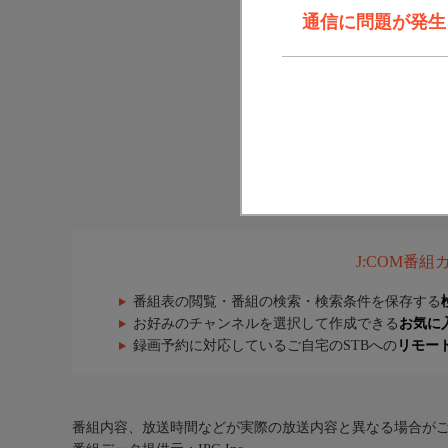
通信に問題が発生しま
J:COM番
番組表の閲覧・番組の検索・検索条件を保存する
お好みのチャンネルを選択して作成できる
お気に
録画予約に対応しているご自宅のSTBへの
リモー
番組内容、放送時間などが実際の放送内容と異なる場合が