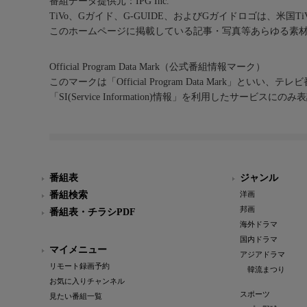
番組データ提供元：IPG Inc.
TiVo、Gガイド、G-GUIDE、およびGガイドロゴは、米国T
このホームページに掲載している記事・写真等あらゆる素
Official Program Data Mark（公式番組情報マーク）
このマークは「Official Program Data Mark」といい
「SI(Service Information)情報」を利用したサービ
番組表
ジャンル
番組検索
洋画
邦画
番組表・チラシPDF
海外ドラマ
国内ドラマ
マイメニュー
アジアドラマ
リモート録画予約
韓流まつり
お気に入りチャンネル
スポーツ
見たい番組一覧