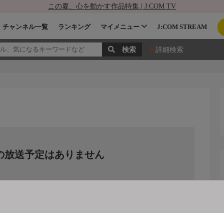
この夏、心を動かす作品特集 | J:COM TV
チャンネル一覧
ランキング
マイメニュー
J:COM STREAM
詳細検索
の放送予定はありません