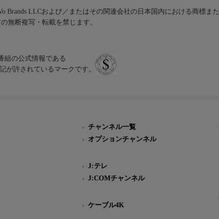
iVo Brands LLCおよび／またはその関連会社の日本国内における商標
材の無断複写・転載を禁じます。
、テレビ番組の公式情報である
スにのみ表記が許されているマークです。
チャンネル一覧
オプションチャンネル
J:テレ
J:COMチャンネル
ケーブル4K