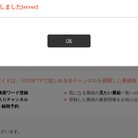
した[error]
OK
組ガイドは、J:COM TVで楽しめる全チャンネルを網羅した番組
検索ワード登録
気になる番組の
見たい番組
一覧への
入りチャンネル
登録した番組の最新情報をお知らせ
ト録画予約
ございます。