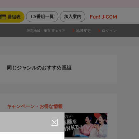
CS番組一覧
加入案内
番組表
地域変更
ログイン
設定地域：
東京 東エリア
同じジャンルのおすすめ番組
キャンペーン・お得な情報