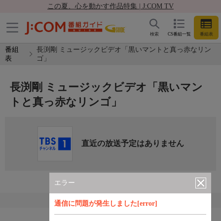
この夏、心を動かす作品特集 | J:COM TV
検索
CS番組一覧
番組表
番組
長渕剛 ミュージックビデオ「黒いマントと真っ赤なリン
表
ゴ」
長渕剛 ミュージックビデオ「黒いマン
トと真っ赤なリンゴ」
直近の放送予定はありません
エラー
通信に問題が発生しました[error]