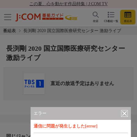
この夏、心を動かす作品特集 | J:COM TV
検索
CS番組一覧
番組表
番組表
長渕剛 2020 国立国際医療研究センター 激励ライブ
長渕剛 2020 国立国際医療研究センター
激励ライブ
直近の放送予定はありません
エラー
通信に問題が発生しました[error]
同じジャンルのおすすめ番組