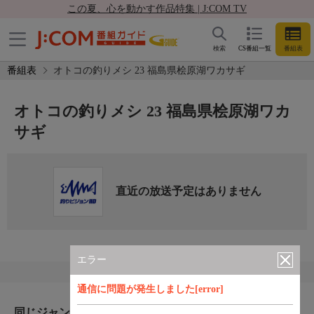
この夏、心を動かす作品特集 | J:COM TV
検索
CS番組一覧
番組表
番組表
オトコの釣りメシ 23 福島県桧原湖ワカサギ
オトコの釣りメシ 23 福島県桧原湖ワカ
サギ
直近の放送予定はありません
エラー
通信に問題が発生しました[error]
同じジャンルのおすすめ番組