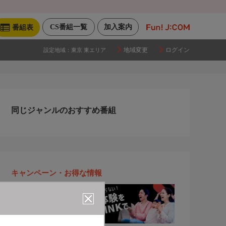
CS番組一覧
加入案内
番組表
地域変更
ログイン
設定地域：
東京 東エリア
同じジャンルのおすすめ番組
キャンペーン・お得な情報