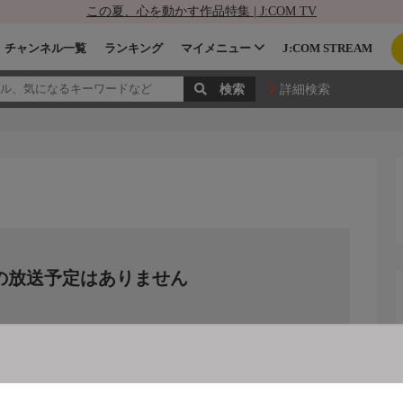
この夏、心を動かす作品特集 | J:COM TV
チャンネル一覧
ランキング
マイメニュー
J:COM STREAM
詳細検索
の放送予定はありません