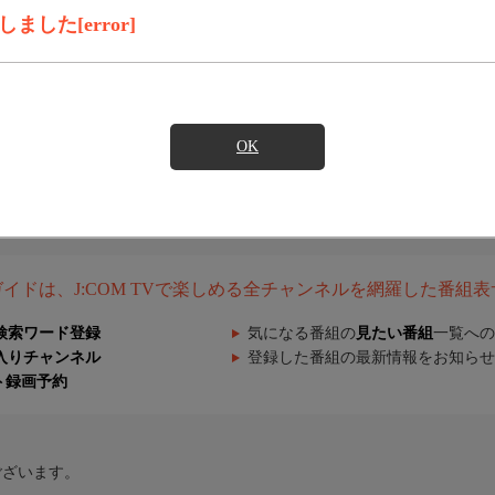
した[error]
OK
組ガイドは、J:COM TVで楽しめる全チャンネルを網羅した番組
検索ワード登録
気になる番組の
見たい番組
一覧への
入りチャンネル
登録した番組の最新情報をお知らせ
ト録画予約
ございます。