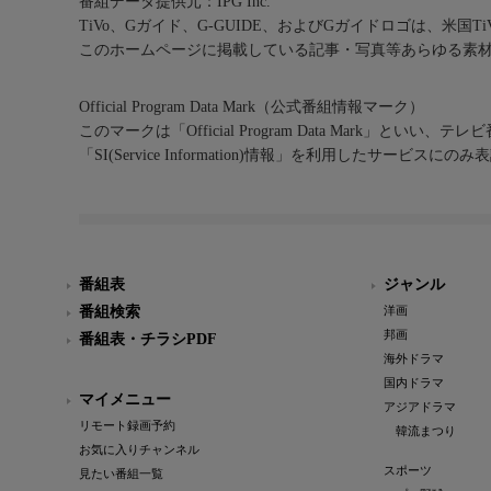
番組データ提供元：IPG Inc.
TiVo、Gガイド、G-GUIDE、およびGガイドロゴは、米国T
このホームページに掲載している記事・写真等あらゆる素
Official Program Data Mark（公式番組情報マーク）
このマークは「Official Program Data Mark」といい
「SI(Service Information)情報」を利用したサービ
番組表
ジャンル
番組検索
洋画
邦画
番組表・チラシPDF
海外ドラマ
国内ドラマ
マイメニュー
アジアドラマ
リモート録画予約
韓流まつり
お気に入りチャンネル
スポーツ
見たい番組一覧