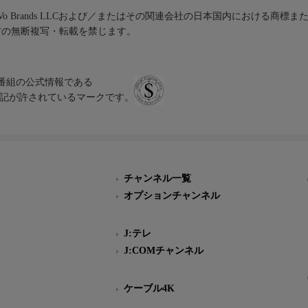
iVo Brands LLCおよび／またはその関連会社の日本国内における商標
材の無断複写・転載を禁じます。
、テレビ番組の公式情報である
スにのみ表記が許されているマークです。
チャンネル一覧
オプションチャンネル
J:テレ
J:COMチャンネル
ケーブル4K