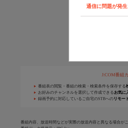
通信に問題が発生しま
J:COM番
番組表の閲覧・番組の検索・検索条件を保存する
お好みのチャンネルを選択して作成できる
お気に
録画予約に対応しているご自宅のSTBへの
リモー
番組内容、放送時間などが実際の放送内容と異なる場合が