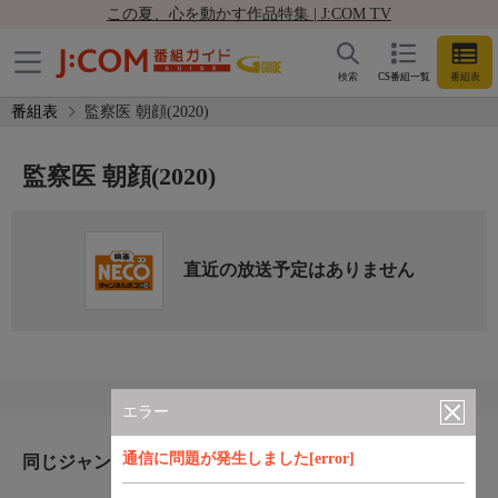
この夏、心を動かす作品特集 | J:COM TV
検索
CS番組一覧
番組表
番組表
監察医 朝顔(2020)
監察医 朝顔(2020)
直近の放送予定はありません
エラー
通信に問題が発生しました[error]
同じジャンルのおすすめ番組