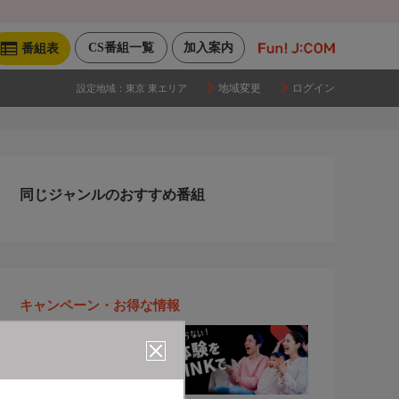
CS番組一覧
加入案内
番組表
地域変更
ログイン
設定地域：
東京 東エリア
同じジャンルのおすすめ番組
キャンペーン・お得な情報