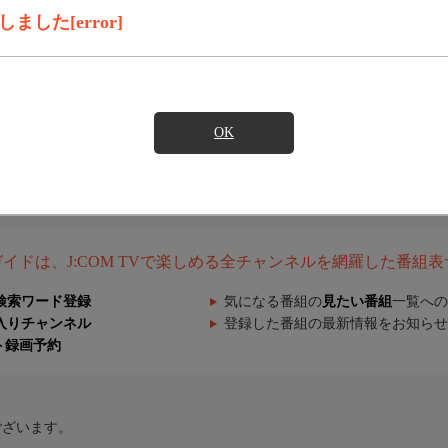
した[error]
OK
組ガイドは、J:COM TVで楽しめる全チャンネルを網羅した番組
検索ワード登録
気になる番組の
見たい番組
一覧への
入りチャンネル
登録した番組の最新情報をお知らせ
ト録画予約
ございます。