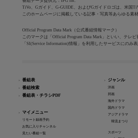
番組データ提供元：IPG Inc.
TiVo、Gガイド、G-GUIDE、およびGガイドロゴは、米国T
このホームページに掲載している記事・写真等あらゆる素
Official Program Data Mark（公式番組情報マーク）
このマークは「Official Program Data Mark」といい
「SI(Service Information)情報」を利用したサービ
番組表
ジャンル
番組検索
洋画
邦画
番組表・チラシPDF
海外ドラマ
国内ドラマ
マイメニュー
アジアドラマ
リモート録画予約
韓流まつり
お気に入りチャンネル
スポーツ
見たい番組一覧