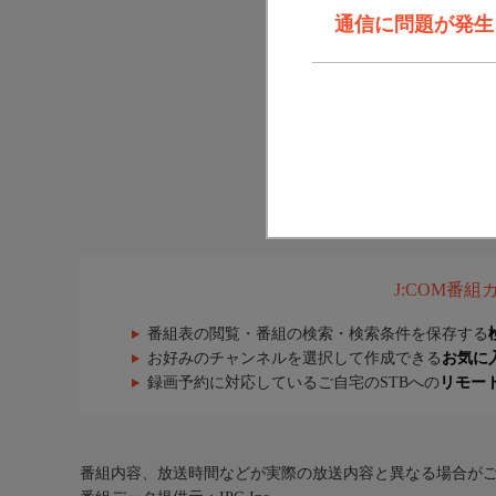
通信に問題が発生しま
J:COM番
番組表の閲覧・番組の検索・検索条件を保存する
お好みのチャンネルを選択して作成できる
お気に
録画予約に対応しているご自宅のSTBへの
リモー
番組内容、放送時間などが実際の放送内容と異なる場合が