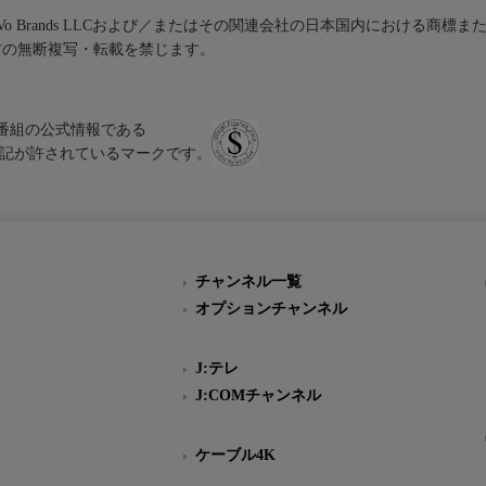
iVo Brands LLCおよび／またはその関連会社の日本国内における商標
材の無断複写・転載を禁じます。
、テレビ番組の公式情報である
スにのみ表記が許されているマークです。
チャンネル一覧
オプションチャンネル
J:テレ
J:COMチャンネル
ケーブル4K