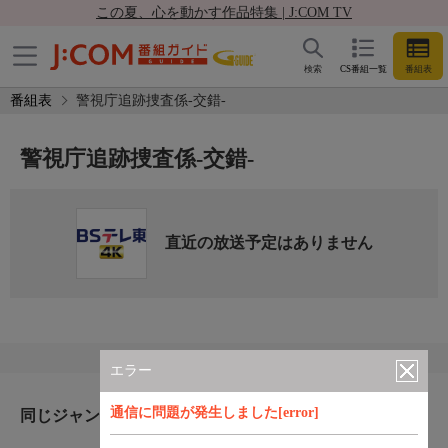
この夏、心を動かす作品特集 | J:COM TV
検索
CS番組一覧
番組表
番組表
警視庁追跡捜査係‐交錯‐
警視庁追跡捜査係‐交錯‐
直近の放送予定はありません
エラー
通信に問題が発生しました[error]
同じジャンルのおすすめ番組