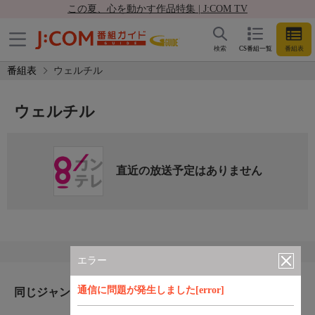
この夏、心を動かす作品特集 | J:COM TV
検索
CS番組一覧
番組表
番組表
ウェルチル
ウェルチル
直近の放送予定はありません
エラー
通信に問題が発生しました[error]
同じジャンルのおすすめ番組