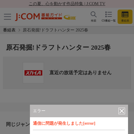
この夏、心を動かす作品特集 | J:COM TV
検索
CS番組一覧
番組表
番組表
原石発掘!ドラフトハンター 2025春
原石発掘!ドラフトハンター 2025春
直近の放送予定はありません
エラー
通信に問題が発生しました[error]
同じジャンルのおすすめ番組