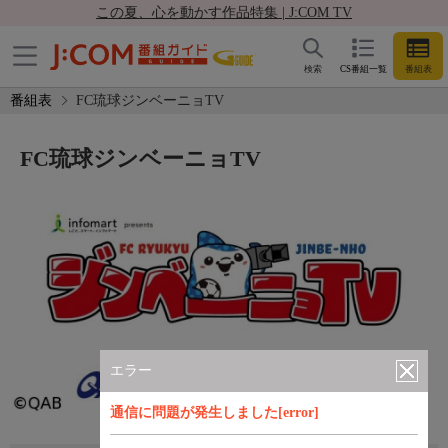
この夏、心を動かす作品特集 | J:COM TV
検索
CS番組一覧
番組表
番組表
FC琉球ジンベーニョTV
FC琉球ジンベーニョTV
エラー
通信に問題が発生しました[error]