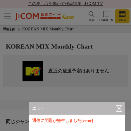
この夏、心を動かす作品特集 | J:COM TV
検索
CS番組一覧
番組表
KOREAN MIX Monthly Chart
番組表
KOREAN MIX Monthly Chart
直近の放送予定はありません
エラー
通信に問題が発生しました[error]
同じジャンルのおすすめ番組