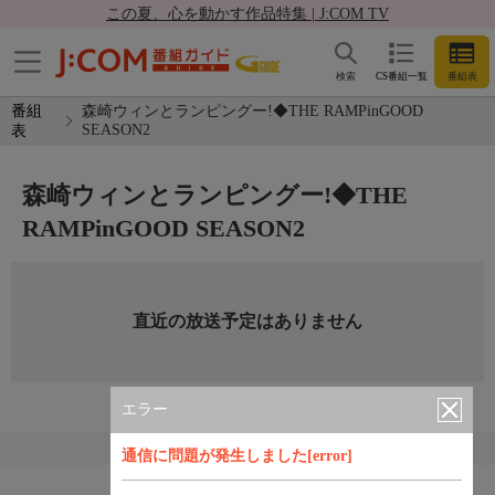
この夏、心を動かす作品特集 | J:COM TV
検索
CS番組一覧
番組表
番組
森崎ウィンとランピングー!◆THE RAMPinGOOD
SEASON2
表
森崎ウィンとランピングー!◆THE
RAMPinGOOD SEASON2
直近の放送予定はありません
エラー
通信に問題が発生しました[error]