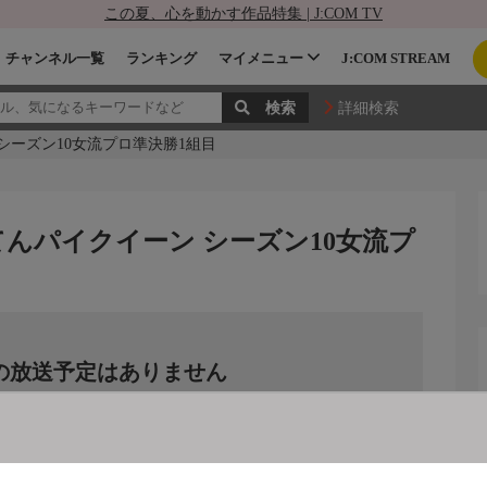
この夏、心を動かす作品特集 | J:COM TV
チャンネル一覧
ランキング
マイメニュー
J:COM STREAM
詳細検索
 シーズン10女流プロ準決勝1組目
 てんパイクイーン シーズン10女流プ
の放送予定はありません