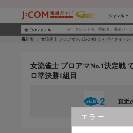
ジャンル
番組表
女流雀士 プロアマNo.1決定戦 てんパイクイーン
女流雀士 プロアマNo.1決定戦
ロ準決勝1組目
直近
エラー