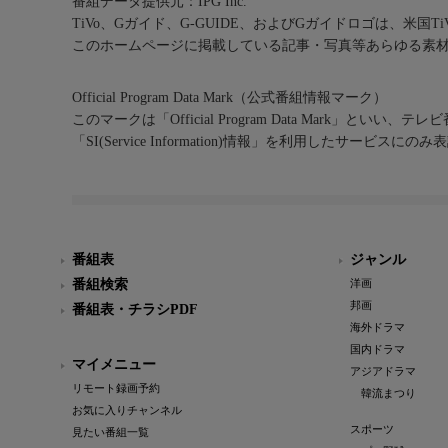
番組データ提供元：IPG Inc.
TiVo、Gガイド、G-GUIDE、およびGガイドロゴは、米国T
このホームページに掲載している記事・写真等あらゆる素
Official Program Data Mark（公式番組情報マーク）
このマークは「Official Program Data Mark」といい
「SI(Service Information)情報」を利用したサービ
番組表
ジャンル
番組検索
洋画
邦画
番組表・チラシPDF
海外ドラマ
国内ドラマ
マイメニュー
アジアドラマ
リモート録画予約
韓流まつり
お気に入りチャンネル
スポーツ
見たい番組一覧