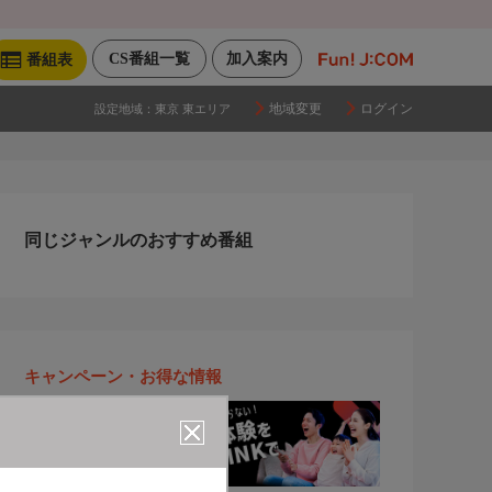
CS番組一覧
加入案内
番組表
地域変更
ログイン
設定地域：
東京 東エリア
同じジャンルのおすすめ番組
キャンペーン・お得な情報