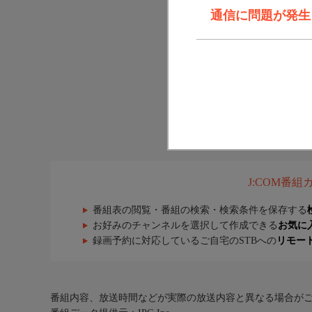
通信に問題が発生しま
J:COM番
番組表の閲覧・番組の検索・検索条件を保存する
お好みのチャンネルを選択して作成できる
お気に
録画予約に対応しているご自宅のSTBへの
リモー
番組内容、放送時間などが実際の放送内容と異なる場合が