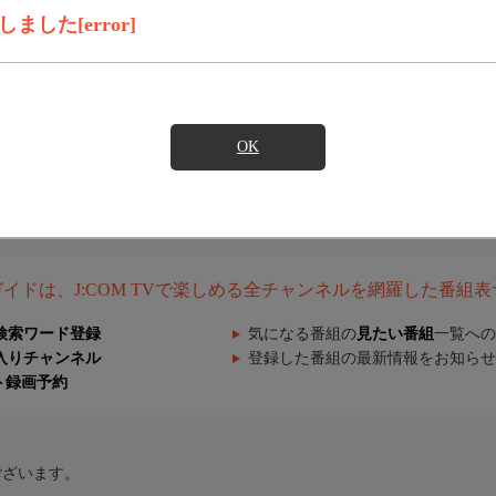
した[error]
OK
組ガイドは、J:COM TVで楽しめる全チャンネルを網羅した番組
検索ワード登録
気になる番組の
見たい番組
一覧への
入りチャンネル
登録した番組の最新情報をお知らせ
ト録画予約
ございます。