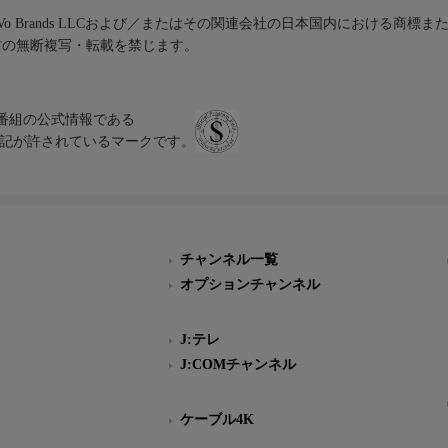
iVo Brands LLCおよび／またはその関連会社の日本国内における商標
材の無断複写・転載を禁じます。
、テレビ番組の公式情報である
スにのみ表記が許されているマークです。
チャンネル一覧
オプションチャンネル
J:テレ
J:COMチャンネル
ケーブル4K