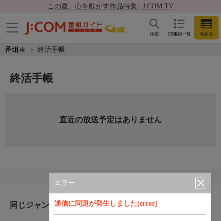
この夏、心を動かす作品特集 | J:COM TV
検索
CS番組一覧
番組表
番組表
終活手帳
終活手帳
直近の放送予定はありません
エラー
通信に問題が発生しました[error]
同じジャンルのおすすめ番組