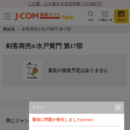
この夏、心を動かす作品特集 | J:COM TV
検索
CS番組一覧
番組表
番組表
剣客商売4/水戸黄門 第17部
剣客商売4/水戸黄門 第17部
直近の放送予定はありません
エラー
通信に問題が発生しました[error]
同じジャンルのおすすめ番組