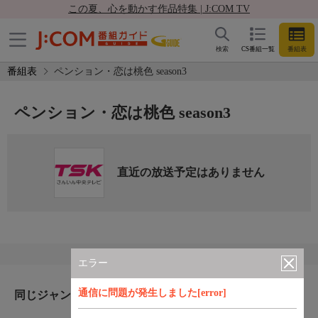
この夏、心を動かす作品特集 | J:COM TV
検索
CS番組一覧
番組表
番組表
ペンション・恋は桃色 season3
ペンション・恋は桃色 season3
直近の放送予定はありません
エラー
通信に問題が発生しました[error]
同じジャンルのおすすめ番組