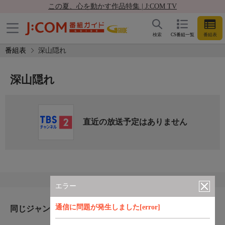
この夏、心を動かす作品特集 | J:COM TV
検索
CS番組一覧
番組表
番組表
深山隠れ
深山隠れ
直近の放送予定はありません
エラー
通信に問題が発生しました[error]
同じジャンルのおすすめ番組