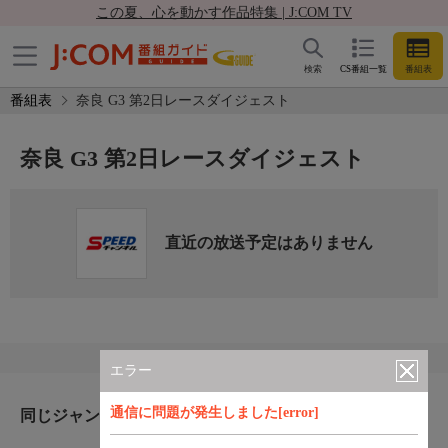
この夏、心を動かす作品特集 | J:COM TV
検索
CS番組一覧
番組表
番組表
奈良 G3 第2日レースダイジェスト
奈良 G3 第2日レースダイジェスト
直近の放送予定はありません
エラー
通信に問題が発生しました[error]
同じジャンルのおすすめ番組