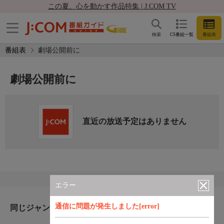
この夏、心を動かす作品特集 | J:COM TV
検索
CS番組一覧
番組表
番組表
劇場公開前に
劇場公開前に
直近の放送予定はありません
エラー
通信に問題が発生しました[error]
同じジャンルのおすすめ番組