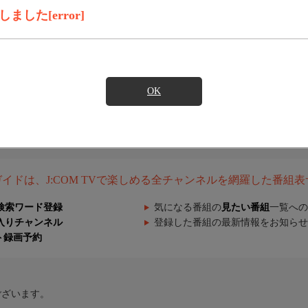
した[error]
OK
組ガイドは、J:COM TVで楽しめる全チャンネルを網羅した番組
検索ワード登録
気になる番組の
見たい番組
一覧への
入りチャンネル
登録した番組の最新情報をお知らせ
ト録画予約
ございます。