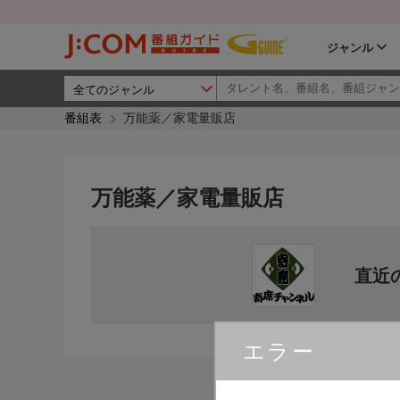
ジャンル
番組表
万能薬／家電量販店
万能薬／家電量販店
直近
エラー