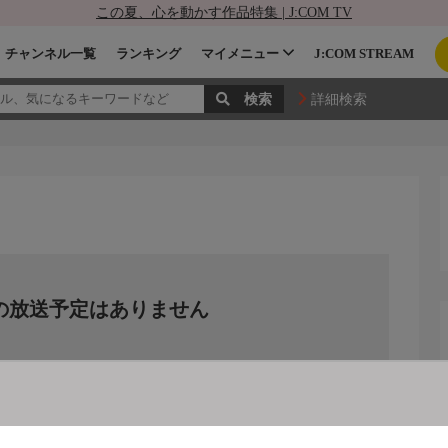
この夏、心を動かす作品特集 | J:COM TV
チャンネル一覧
ランキング
マイメニュー
J:COM STREAM
詳細検索
の放送予定はありません