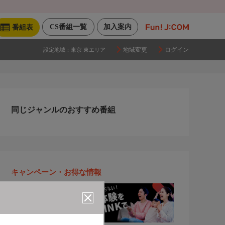
CS番組一覧
加入案内
番組表
地域変更
ログイン
設定地域：
東京 東エリア
同じジャンルのおすすめ番組
キャンペーン・お得な情報