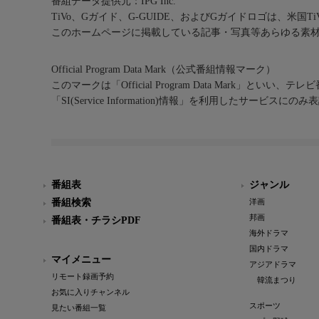
番組データ提供元：IPG Inc.
TiVo、Gガイド、G-GUIDE、およびGガイドロゴは、米国T
このホームページに掲載している記事・写真等あらゆる素
Official Program Data Mark（公式番組情報マーク）
このマークは「Official Program Data Mark」といい
「SI(Service Information)情報」を利用したサービ
番組表
ジャンル
番組検索
洋画
邦画
番組表・チラシPDF
海外ドラマ
国内ドラマ
マイメニュー
アジアドラマ
リモート録画予約
韓流まつり
お気に入りチャンネル
スポーツ
見たい番組一覧