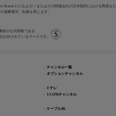
iVo Brands LLCおよび／またはその関連会社の日本国内における商標
材の無断複写・転載を禁じます。
、テレビ番組の公式情報である
スにのみ表記が許されているマークです。
チャンネル一覧
オプションチャンネル
J:テレ
J:COMチャンネル
ケーブル4K