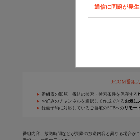
通信に問題が発生しま
J:COM番
番組表の閲覧・番組の検索・検索条件を保存する
お好みのチャンネルを選択して作成できる
お気に
録画予約に対応しているご自宅のSTBへの
リモー
番組内容、放送時間などが実際の放送内容と異なる場合が