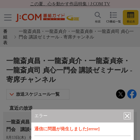
この夏、心を動かす作品特集 | J:COM TV
検索
CS番組一覧
番組表
番
一龍斎貞昌・一龍斎貞介・一龍斎貞奈・一龍斎貞司 貞心一
組
門会 講談ゼミナール - 寄席チャンネル
表
一龍斎貞昌・一龍斎貞介・一龍斎貞奈・
一龍斎貞司 貞心一門会 講談ゼミナール -
寄席チャンネル
放送スケジュール一覧
直近の放送
エラー
一龍斎貞昌・一龍斎貞介・一龍斎貞奈・一龍斎貞司 貞心一
通信に問題が発生しました[error]
門会 講談ゼミナール 前編
8月13日(木)
04:00〜05:30