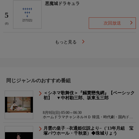
悪魔城ドラキュラ
5
次回放送
(8)
もっと見る
同じジャンルのおすすめ番組
＜シネマ歌舞伎＞『鰯賣戀曳網』【ベーシック
初】 ▼中村勘三郎、坂東玉三郎
8月9日(日) 05:00～06:30
ホームドラマチャンネルＨＤ 韓流・時代劇・国内ドラ
マ
月雲の皇子 −衣通姫伝説より−（'13年月組 宝
塚バウホール・千秋楽）◆珠城りょう