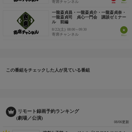
寄席チャンネル
一龍斎貞昌・一龍斎貞介・一龍斎貞奈・
一龍斎貞司 貞心一門会 講談ゼミナー
ル 前編
8/22(土)
08:00～09:30
寄席チャンネル
この番組をチェックした人が見ている番組
リモート録画予約ランキング
(劇場／公演)
08/06更新