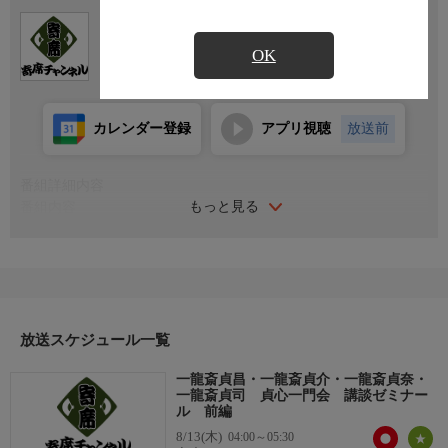
Ch.770
寄席チャンネル
OK
カレンダー登録
アプリ視聴
放送前
番組詳細内容
もっと見る
番組内容
2024年6月10日神保町・らくごカフェにて収録。一龍斎貞昌「三
方ヶ原軍記 五色備え」、一龍斎貞介「狩野探幽 遠見の山」、一
龍斎貞奈「津田梅子」、一龍斎貞司「徂徠豆腐」
シリーズ名
「夢 寄席」〜笑活 ヨセ女はじめました〜
放送スケジュール一覧
一龍斎貞昌・一龍斎貞介・一龍斎貞奈・
一龍斎貞司 貞心一門会 講談ゼミナー
ル 前編
8/13(木)
04:00～05:30