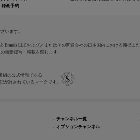
ト録画予約
ございます。
iVo Brands LLCおよび／またはその関連会社の日本国内における商標
材の無断複写・転載を禁じます。
、テレビ番組の公式情報である
スにのみ表記が許されているマークです。
チャンネル一覧
オプションチャンネル