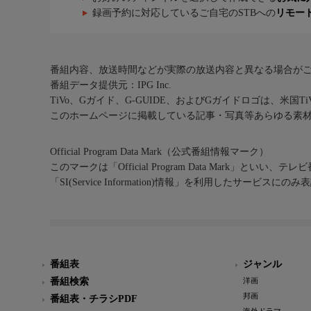
録画予約に対応しているご自宅のSTBへの
リモー
番組内容、放送時間などが実際の放送内容と異なる場合が
番組データ提供元：IPG Inc.
TiVo、Gガイド、G-GUIDE、およびGガイドロゴは、米国T
このホームページに掲載している記事・写真等あらゆる素
Official Program Data Mark（公式番組情報マーク）
このマークは「Official Program Data Mark」といい
「SI(Service Information)情報」を利用したサービ
番組表
ジャンル
番組検索
洋画
邦画
番組表・チラシPDF