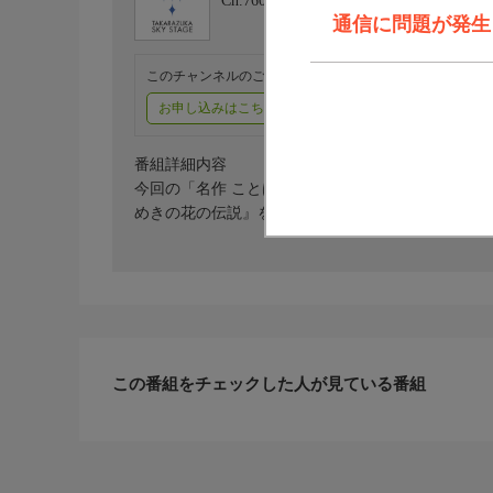
Ch.760
タカラヅカ・スカイ・ステージ
通信に問題が発生しま
このチャンネルのご視聴には、オプションチャンネル(有料
お申し込みはこちら
ご利用料金はこちら
番組詳細内容
今回の「名作 ことばの泉〜第二章〜」第22回は雪組
めきの花の伝説』をお届けします。
この番組をチェックした人が見ている番組