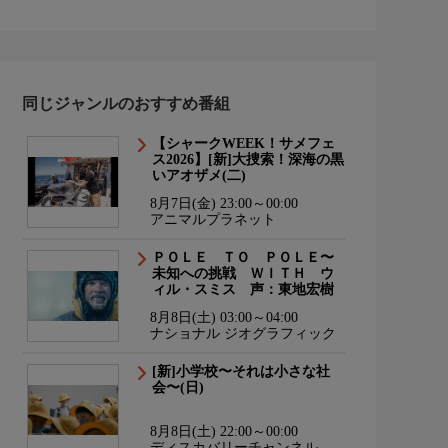
同じジャンルのおすすめ番組
【シャークWEEK！サメフェ
ス2026】[新]大捜索！深海の黒
いアオザメ(二)
8月7日(金) 23:00～00:00
アニマルプラネット
ＰＯＬＥ ＴＯ ＰＯＬＥ〜
未知への挑戦 ＷＩＴＨ ウ
ィル・スミス 声：東地宏樹
8月8日(土) 03:00～04:00
ナショナル ジオグラフィック
[新]小学校〜それは小さな社
会〜(日)
8月8日(土) 22:00～00:00
ディスカバリーチャンネル