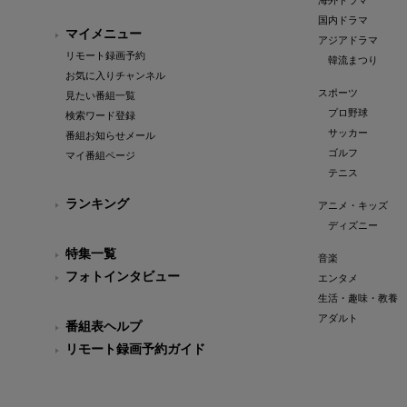
海外ドラマ
国内ドラマ
マイメニュー
アジアドラマ
リモート録画予約
韓流まつり
お気に入りチャンネル
スポーツ
見たい番組一覧
プロ野球
検索ワード登録
サッカー
番組お知らせメール
ゴルフ
マイ番組ページ
テニス
ランキング
アニメ・キッズ
ディズニー
特集一覧
音楽
フォトインタビュー
エンタメ
生活・趣味・教養
アダルト
番組表ヘルプ
リモート録画予約ガイド