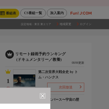
CS番組一覧
加入案内
番組表
地域変更
ログイン
設定地域：
東京 東エリア
リモート録画予約ランキング
(ドキュメンタリー／教養)
08/06更新
第二次世界大戦全史 by ト
ム・ハンクス
1
次回放送
(1)
ザ・ユニバース〜宇宙の歴
史〜S6
2