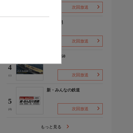
次回放送
(2)
ザ・森男
3
次回放送
(-)
バトル360
4
次回放送
(-)
新・みんなの鉄道
5
次回放送
(4)
もっと見る