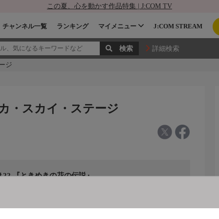
この夏、心を動かす作品特集 | J:COM TV
チャンネル一覧
ランキング
マイメニュー
J:COM STREAM
詳細検索
ージ
ヅカ・スカイ・ステージ
＃22 『ときめきの花の伝説』