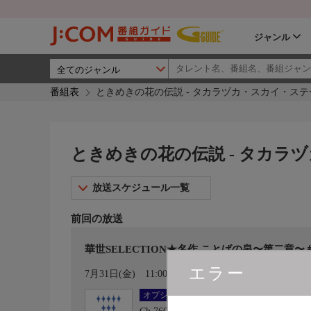
ジャンル
番組表
ときめきの花の伝説 - タカラヅカ・スカイ・ステ
ときめきの花の伝説 - タカラ
放送スケジュール一覧
前回の放送
華世SELECTION★名作 ことばの泉〜第二章〜
エラー
カレンダー登録
7月31日(金)
11:00〜11:30
オプション