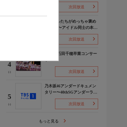
次回放送
(5)
ライバルたちがめっちゃ褒め
てくる!〜アイドル同士の本音
3
レビューSP〜
次回放送
(8)
STU48 石田千穂卒業コンサー
ト
4
次回放送
(-)
乃木坂46アンダードキュメン
タリー〜40thSGアンダーライ
5
ブ舞台裏〜
次回放送
(-)
もっと見る