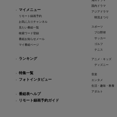
海外ドラマ
国内ドラマ
マイメニュー
アジアドラマ
リモート録画予約
韓流まつり
お気に入りチャンネル
スポーツ
見たい番組一覧
プロ野球
検索ワード登録
サッカー
番組お知らせメール
ゴルフ
マイ番組ページ
テニス
ランキング
アニメ・キッズ
ディズニー
特集一覧
音楽
フォトインタビュー
エンタメ
生活・趣味・教養
アダルト
番組表ヘルプ
リモート録画予約ガイド