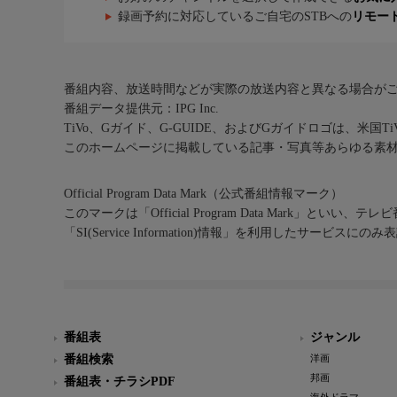
録画予約に対応しているご自宅のSTBへの
リモー
番組内容、放送時間などが実際の放送内容と異なる場合が
番組データ提供元：IPG Inc.
TiVo、Gガイド、G-GUIDE、およびGガイドロゴは、米国T
このホームページに掲載している記事・写真等あらゆる素
Official Program Data Mark（公式番組情報マーク）
このマークは「Official Program Data Mark」といい
「SI(Service Information)情報」を利用したサービ
番組表
ジャンル
番組検索
洋画
邦画
番組表・チラシPDF