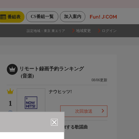
CS番組一覧
加入案内
番組表
地域変更
ログイン
設定地域：
東京 東エリア
リモート録画予約ランキング
(音楽)
08/06更新
ナウヒッツ!
1
次回放送
(2)
列車で旅する歌謡曲
2