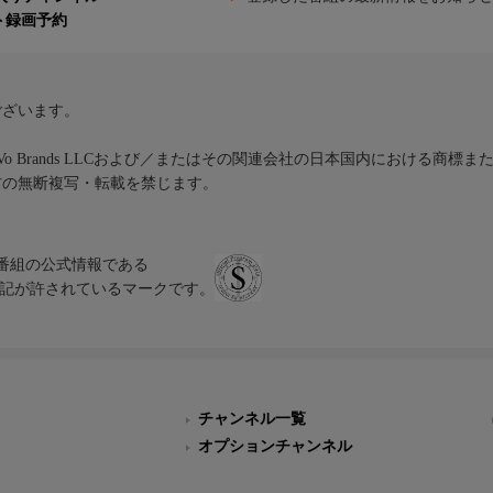
ト録画予約
ございます。
iVo Brands LLCおよび／またはその関連会社の日本国内における商標
材の無断複写・転載を禁じます。
、テレビ番組の公式情報である
スにのみ表記が許されているマークです。
チャンネル一覧
オプションチャンネル