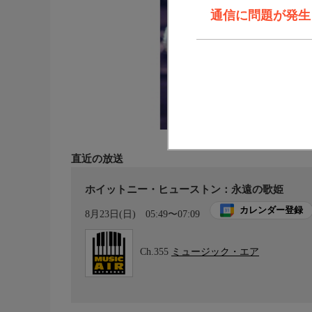
通信に問題が発生しま
直近の放送
ホイットニー・ヒューストン：永遠の歌姫
カレンダー登録
8月23日(日)
05:49〜07:09
Ch.355
ミュージック・エア