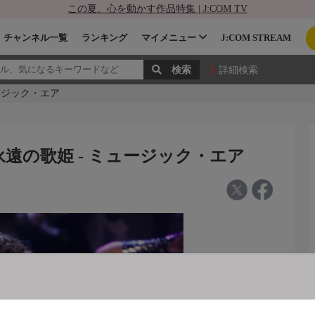
この夏、心を動かす作品特集 | J:COM TV
チャンネル一覧
ランキング
マイメニュー
J:COM STREAM
詳細検索
ージック・エア
遠の歌姫 - ミュージック・エア