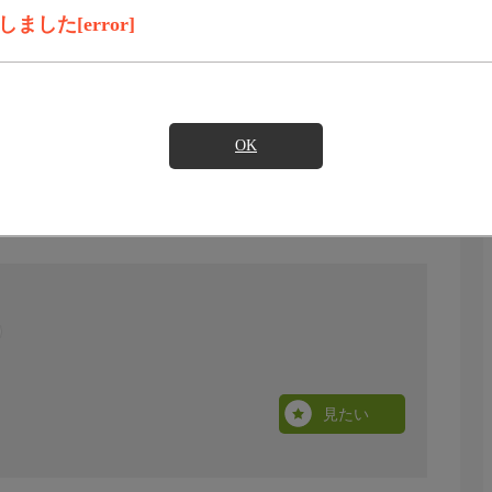
した[error]
OK
見たい