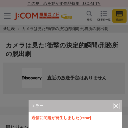
この夏、心を動かす作品特集 | J:COM TV
検索
CS番組一覧
番組表
番組表
カメラは見た!衝撃の決定的瞬間:刑務所の脱出劇
カメラは見た!衝撃の決定的瞬間:刑務所
の脱出劇
直近の放送予定はありません
エラー
通信に問題が発生しました[error]
同じジャンルのおすすめ番組