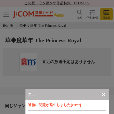
この夏、心を動かす作品特集 | J:COM TV
検索
CS番組一覧
番組表
番組表
華◆度華年 The Princess Royal
華◆度華年 The Princess Royal
直近の放送予定はありません
エラー
通信に問題が発生しました[error]
同じジャンルのおすすめ番組