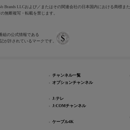
iVo Brands LLCおよび／またはその関連会社の日本国内における商標
材の無断複写・転載を禁じます。
、テレビ番組の公式情報である
スにのみ表記が許されているマークです。
チャンネル一覧
オプションチャンネル
J:テレ
J:COMチャンネル
ケーブル4K