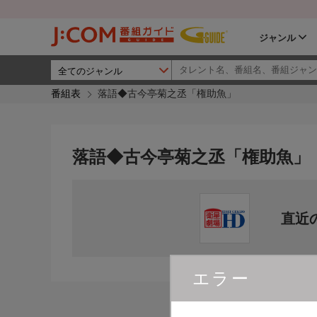
ジャンル
番組表
落語◆古今亭菊之丞「権助魚」
落語◆古今亭菊之丞「権助魚」
直近
エラー