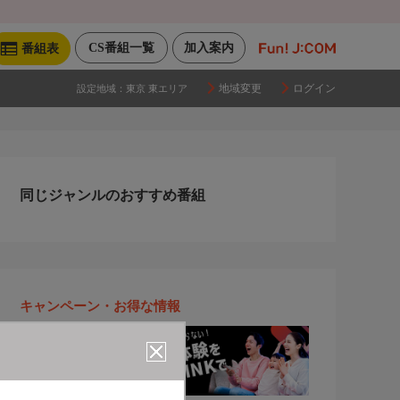
CS番組一覧
加入案内
番組表
地域変更
ログイン
設定地域：
東京 東エリア
同じジャンルのおすすめ番組
キャンペーン・お得な情報