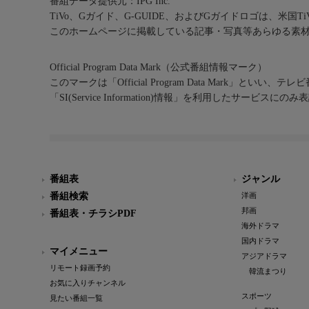
番組データ提供元：IPG Inc.
TiVo、Gガイド、G-GUIDE、およびGガイドロゴは、米国T
このホームページに掲載している記事・写真等あらゆる素
Official Program Data Mark（公式番組情報マーク）
このマークは「Official Program Data Mark」といい
「SI(Service Information)情報」を利用したサービ
番組表
ジャンル
番組検索
洋画
邦画
番組表・チラシPDF
海外ドラマ
国内ドラマ
マイメニュー
アジアドラマ
リモート録画予約
韓流まつり
お気に入りチャンネル
スポーツ
見たい番組一覧