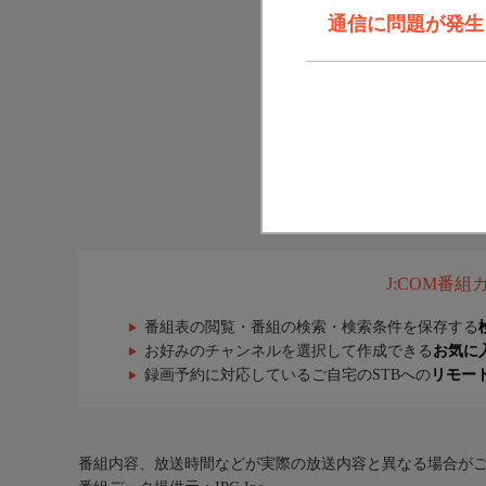
通信に問題が発生しま
J:COM番
番組表の閲覧・番組の検索・検索条件を保存する
お好みのチャンネルを選択して作成できる
お気に
録画予約に対応しているご自宅のSTBへの
リモー
番組内容、放送時間などが実際の放送内容と異なる場合が