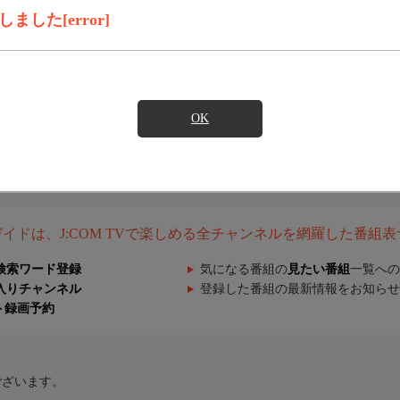
した[error]
OK
組ガイドは、J:COM TVで楽しめる全チャンネルを網羅した番組
検索ワード登録
気になる番組の
見たい番組
一覧への
入りチャンネル
登録した番組の最新情報をお知らせ
ト録画予約
ございます。