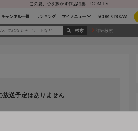
この夏、心を動かす作品特集 | J:COM TV
チャンネル一覧
ランキング
マイメニュー
J:COM STREAM
詳細検索
の放送予定はありません