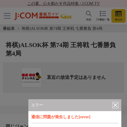
この夏、心を動かす作品特集 | J:COM TV
検索
CS番組一覧
番組表
番組表
将棋)ALSOK杯 第74期 王将戦 七番勝負 第4局
将棋)ALSOK杯 第74期 王将戦 七番勝負
第4局
直近の放送予定はありません
エラー
通信に問題が発生しました[error]
同じジャンルのおすすめ番組