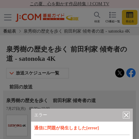
この夏、心を動かす作品特集 | J:COM TV
検索
CS番組一覧
番組表
番組表
泉秀樹の歴史を歩く 前田利家 傾奇者の道 - satonoka 4K
泉秀樹の歴史を歩く 前田利家 傾奇者の
道 - satonoka 4K
放送スケジュール一覧
前回の放送
泉秀樹の歴史を歩く 前田利家 傾奇者の道
7月27日(月)
09:00〜10:00
エラー
Ch.420
satonoka 4K
通信に問題が発生しました[error]