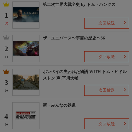
第二次世界大戦全史 by トム・ハンクス
1
次回放送
(1)
ザ・ユニバース〜宇宙の歴史〜S6
2
次回放送
(-)
ポンペイの失われた物語 WITH トム・ヒドル
ストン 声:平川大輔
3
次回放送
(-)
新・みんなの鉄道
4
次回放送
(-)