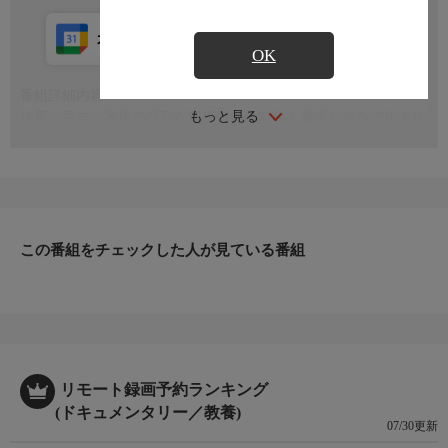
カレンダー登録
アプリ視聴
放送中
OK
番組詳細内容
もっと見る
信長・秀吉・家康の熾烈な覇権争いの時代を着実な歩みで生き抜
き、百万石大名の基礎を築いた男の一生を追う
この番組をチェックした人が見ている番組
リモート録画予約ランキング
(ドキュメンタリー／教養)
07/30更新