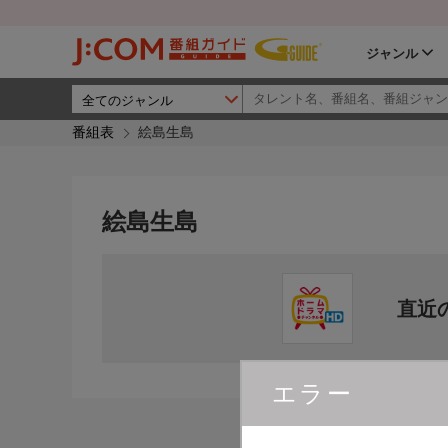
ジャンル
番組表
絵島生島
絵島生島
直近
エラー