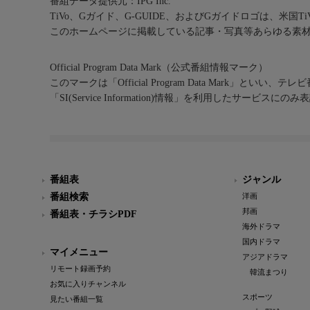
番組データ提供元：IPG Inc.
TiVo、Gガイド、G-GUIDE、およびGガイドロゴは、米国T
このホームページに掲載している記事・写真等あらゆる素
Official Program Data Mark（公式番組情報マーク）
このマークは「Official Program Data Mark」といい
「SI(Service Information)情報」を利用したサービ
番組表
ジャンル
番組検索
洋画
邦画
番組表・チラシPDF
海外ドラマ
国内ドラマ
マイメニュー
アジアドラマ
リモート録画予約
韓流まつり
お気に入りチャンネル
スポーツ
見たい番組一覧