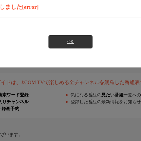
した[error]
OK
組ガイドは、J:COM TVで楽しめる全チャンネルを網羅した番組
検索ワード登録
気になる番組の
見たい番組
一覧への
入りチャンネル
登録した番組の最新情報をお知らせ
ト録画予約
ございます。