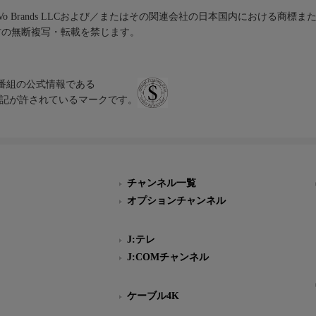
iVo Brands LLCおよび／またはその関連会社の日本国内における商標
材の無断複写・転載を禁じます。
、テレビ番組の公式情報である
スにのみ表記が許されているマークです。
チャンネル一覧
オプションチャンネル
J:テレ
J:COMチャンネル
ケーブル4K