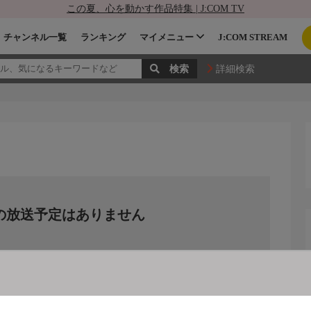
この夏、心を動かす作品特集 | J:COM TV
チャンネル一覧
ランキング
マイメニュー
J:COM STREAM
詳細検索
の放送予定はありません