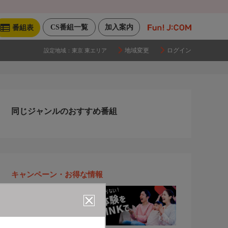
CS番組一覧
加入案内
番組表
地域変更
ログイン
設定地域：
東京 東エリア
同じジャンルのおすすめ番組
キャンペーン・お得な情報