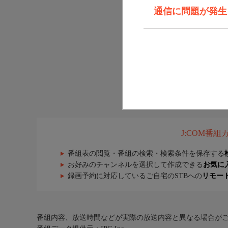
通信に問題が発生しま
J:COM番
番組表の閲覧・番組の検索・検索条件を保存する
お好みのチャンネルを選択して作成できる
お気に
録画予約に対応しているご自宅のSTBへの
リモー
番組内容、放送時間などが実際の放送内容と異なる場合が