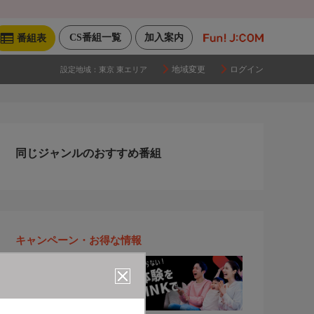
CS番組一覧
加入案内
番組表
地域変更
ログイン
設定地域：
東京 東エリア
同じジャンルのおすすめ番組
キャンペーン・お得な情報