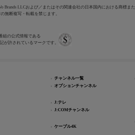
iVo Brands LLCおよび／またはその関連会社の日本国内における商標
材の無断複写・転載を禁じます。
、テレビ番組の公式情報である
スにのみ表記が許されているマークです。
チャンネル一覧
オプションチャンネル
J:テレ
J:COMチャンネル
ケーブル4K