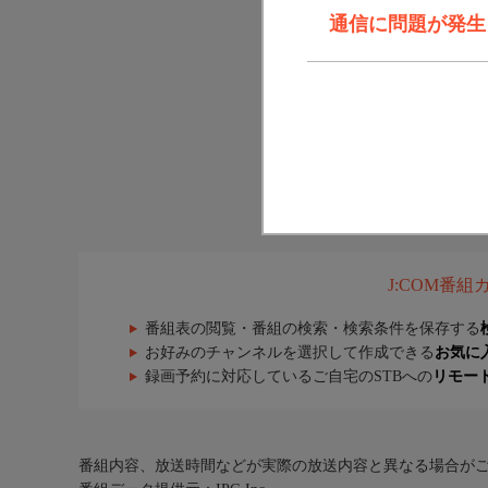
通信に問題が発生しま
J:COM番
番組表の閲覧・番組の検索・検索条件を保存する
お好みのチャンネルを選択して作成できる
お気に
録画予約に対応しているご自宅のSTBへの
リモー
番組内容、放送時間などが実際の放送内容と異なる場合が