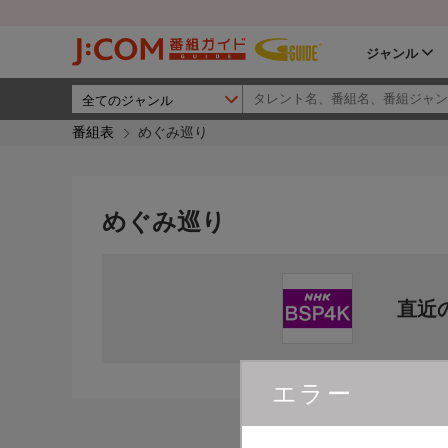
ジャンル
番組表
めぐみ巡り
めぐみ巡り
直近
エラー