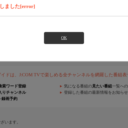
した[error]
OK
組ガイドは、J:COM TVで楽しめる全チャンネルを網羅した番組
検索ワード登録
気になる番組の
見たい番組
一覧への
入りチャンネル
登録した番組の最新情報をお知らせ
ト録画予約
ございます。