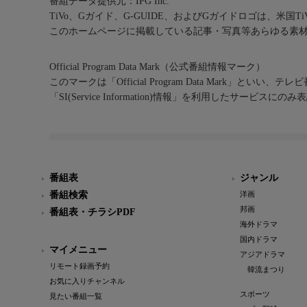
番組データ提供元：IPG Inc.
TiVo、Gガイド、G-GUIDE、およびGガイドロゴは、米国T
このホームページに掲載している記事・写真等あらゆる素
Official Program Data Mark（公式番組情報マーク）
このマークは「Official Program Data Mark」といい
「SI(Service Information)情報」を利用したサービ
番組表
ジャンル
番組検索
洋画
邦画
番組表・チラシPDF
海外ドラマ
国内ドラマ
マイメニュー
アジアドラマ
リモート録画予約
韓流まつり
お気に入りチャンネル
スポーツ
見たい番組一覧