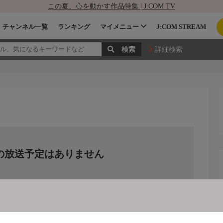
この夏、心を動かす作品特集 | J:COM TV
チャンネル一覧
ランキング
マイメニュー
J:COM STREAM
詳細検索
の放送予定はありません