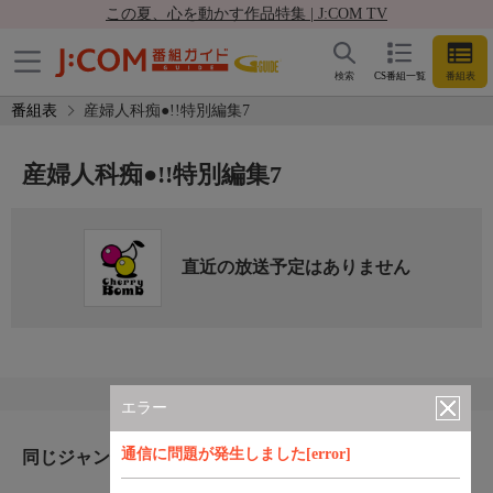
この夏、心を動かす作品特集 | J:COM TV
検索
CS番組一覧
番組表
番組表
産婦人科痴●!!特別編集7
産婦人科痴●!!特別編集7
直近の放送予定はありません
エラー
通信に問題が発生しました[error]
同じジャンルのおすすめ番組