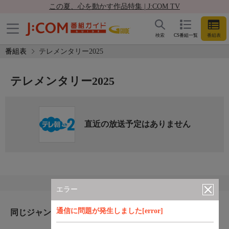
この夏、心を動かす作品特集 | J:COM TV
検索
CS番組一覧
番組表
番組表
テレメンタリー2025
テレメンタリー2025
直近の放送予定はありません
エラー
通信に問題が発生しました[error]
同じジャンルのおすすめ番組